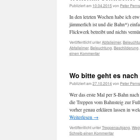
Publiziert am
10.04.2015
von
Peter Perns
In den letzten Wochen habe ich etw
jämmerlich ist und die Bahn*) einfac
Flickwerk betreibt und nichts vern
Veröffentlicht unter
Abfalleimer
,
Beleucht
Abfalleimer
,
Beleuchtung
,
Beschilderung
einen Kommentar
Wo bitte geht es nach
Publiziert am
27.10.2014
von
Peter Perns
Wer das erste Mal per S-Bahn nach
die Treppen vom Bahnsteig zur Fußg
vorher genau erklären lassen in w
Weiterlesen
→
Veröffentlicht unter
Treppenaufgang
,
Weg
Schreib einen Kommentar