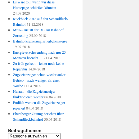
Es wäre toll, wenn wir diese
Homepage schließen könnten
24.07.2020
Rückblick 2018 auf den Schandfleck-
Bahnhof
31.12.2018
Müll-Saustall der DB am Bahnhof
Zorneding
25.09.2018
Bahnhofssanierung scheibchenweise
19.07.2018
Energieverschwendung nach nur 25
Monaten beendet …
21.04.2018
Zu früh gefreut – leider noch keine
Reparatur
14.04.2018
Zugzielanzeiger schon wieder außer
Betrieb – nach weniger als einer
Woche
11.04.2018
Hurrah – die Zugzielanzeiger
funktionieren wieder
06.04.2018
Endlich werden die Zugzielanzeiger
repariert
04.04.2018
Ebersberger Zeitung berichtet über
Schandfleckbahnhof
30.03.2018
Beitragsthemen
Beitragsthemen