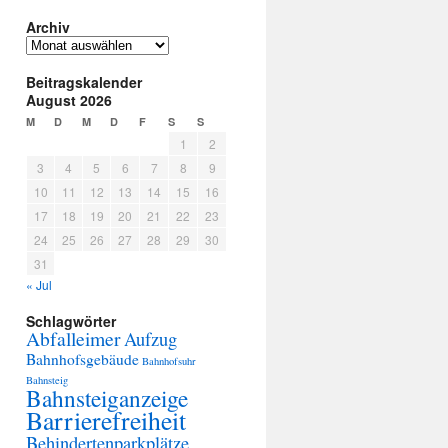
Archiv
Archiv
Beitragskalender
August 2026
M
D
M
D
F
S
S
1
2
3
4
5
6
7
8
9
10
11
12
13
14
15
16
17
18
19
20
21
22
23
24
25
26
27
28
29
30
31
« Jul
Schlagwörter
Abfalleimer
Aufzug
Bahnhofsgebäude
Bahnhofsuhr
Bahnsteig
Bahnsteiganzeige
Barrierefreiheit
Behindertenparkplätze