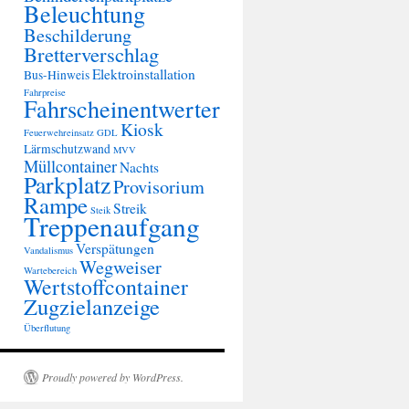
Beleuchtung
Beschilderung
Bretterverschlag
Elektroinstallation
Bus-Hinweis
Fahrpreise
Fahrscheinentwerter
Kiosk
Feuerwehreinsatz
GDL
Lärmschutzwand
MVV
Müllcontainer
Nachts
Parkplatz
Provisorium
Rampe
Streik
Steik
Treppenaufgang
Verspätungen
Vandalismus
Wegweiser
Wartebereich
Wertstoffcontainer
Zugzielanzeige
Überflutung
Proudly powered by WordPress.