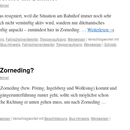
teiner
as resigniert, weil die Situation am Bahnhof immer noch sehr
h nicht vernünftig aktiv wird, sondern nur dilettantisches
ünftig anpackt – zumindest hier in Zorneding. …
Weiterlesen
→
ung
,
Fahrscheinentwerter
,
Treppenaufgang
,
Wegweiser
|
Verschlagwortet mit
,
Bus-Hinweis
,
Fahrscheinentwerter
,
Treppenaufgang
,
Wegweiser
|
Schreib
 Zorneding?
teiner
 Zorneding (bzw. Pöring, Ingelsberg und Wolfesing) kommt und
ängerunterführung runter geht, sollte sich möglichst schon
elche Richtung er unten gehen muss, um nach Zorneding …
weiser
|
Verschlagwortet mit
Beschilderung
,
Bus-Hinweis
,
Wegweiser
|