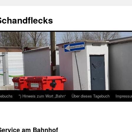
Schandflecks
gebuchs
*) Hinweis zum Wort „Bahn“
Über dieses Tagebuch
Impressu
Service am Bahnhof