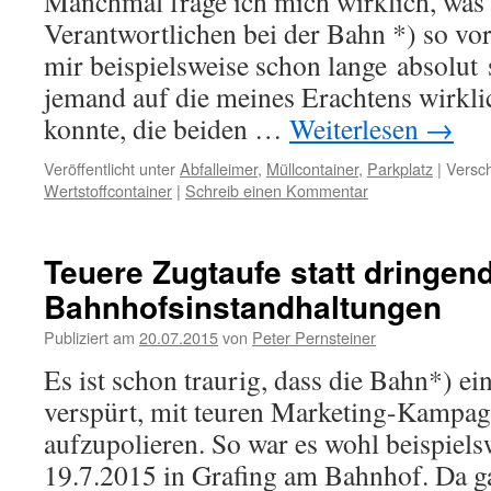
Manchmal frage ich mich wirklich, was
Verantwortlichen bei der Bahn *) so vo
mir beispielsweise schon lange absolut 
jemand auf die meines Erachtens wirkl
konnte, die beiden …
Weiterlesen
→
Veröffentlicht unter
Abfalleimer
,
Müllcontainer
,
Parkplatz
|
Versch
Wertstoffcontainer
|
Schreib einen Kommentar
Teuere Zugtaufe statt dringen
Bahnhofsinstandhaltungen
Publiziert am
20.07.2015
von
Peter Pernsteiner
Es ist schon traurig, dass die Bahn*) ei
verspürt, mit teuren Marketing-Kampag
aufzupolieren. So war es wohl beispiels
19.7.2015 in Grafing am Bahnhof. Da g