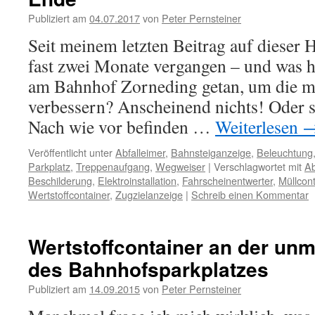
Publiziert am
04.07.2017
von
Peter Pernsteiner
Seit meinem letzten Beitrag auf dieser 
fast zwei Monate vergangen – und was h
am Bahnhof Zorneding getan, um die mi
verbessern? Anscheinend nichts! Oder 
Nach wie vor befinden …
Weiterlesen
Veröffentlicht unter
Abfalleimer
,
Bahnsteiganzeige
,
Beleuchtung
Parkplatz
,
Treppenaufgang
,
Wegweiser
|
Verschlagwortet mit
Ab
Beschilderung
,
Elektroinstallation
,
Fahrscheinentwerter
,
Müllcont
Wertstoffcontainer
,
Zugzielanzeige
|
Schreib einen Kommentar
Wertstoffcontainer an der unm
des Bahnhofsparkplatzes
Publiziert am
14.09.2015
von
Peter Pernsteiner