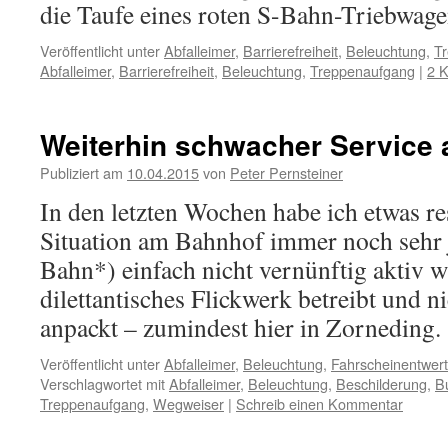
die Taufe eines roten S-Bahn-Triebwa
Veröffentlicht unter
Abfalleimer
,
Barrierefreiheit
,
Beleuchtung
,
T
Abfalleimer
,
Barrierefreiheit
,
Beleuchtung
,
Treppenaufgang
|
2 
Weiterhin schwacher Service
Publiziert am
10.04.2015
von
Peter Pernsteiner
In den letzten Wochen habe ich etwas res
Situation am Bahnhof immer noch sehr 
Bahn*) einfach nicht vernünftig aktiv w
dilettantisches Flickwerk betreibt und n
anpackt – zumindest hier in Zorneding
Veröffentlicht unter
Abfalleimer
,
Beleuchtung
,
Fahrscheinentwert
Verschlagwortet mit
Abfalleimer
,
Beleuchtung
,
Beschilderung
,
B
Treppenaufgang
,
Wegweiser
|
Schreib einen Kommentar