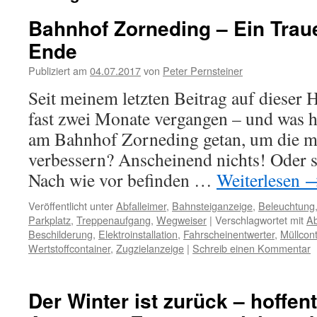
Bahnhof Zorneding – Ein Trau
Ende
Publiziert am
04.07.2017
von
Peter Pernsteiner
Seit meinem letzten Beitrag auf dieser 
fast zwei Monate vergangen – und was h
am Bahnhof Zorneding getan, um die mi
verbessern? Anscheinend nichts! Oder 
Nach wie vor befinden …
Weiterlesen
Veröffentlicht unter
Abfalleimer
,
Bahnsteiganzeige
,
Beleuchtung
Parkplatz
,
Treppenaufgang
,
Wegweiser
|
Verschlagwortet mit
Ab
Beschilderung
,
Elektroinstallation
,
Fahrscheinentwerter
,
Müllcont
Wertstoffcontainer
,
Zugzielanzeige
|
Schreib einen Kommentar
Der Winter ist zurück – hoffen