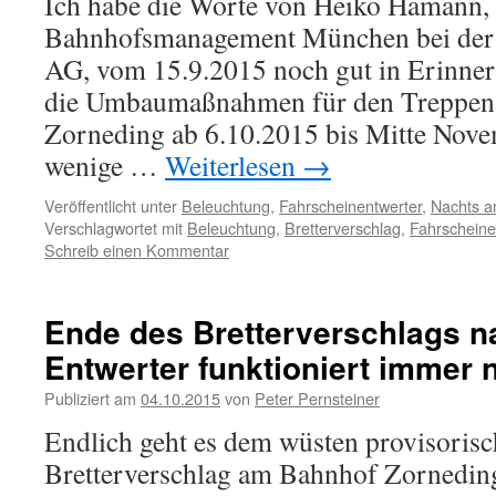
Ich habe die Worte von Heiko Hamann, 
Bahnhofsmanagement München bei der
AG, vom 15.9.2015 noch gut in Erinner
die Umbaumaßnahmen für den Treppen
Zorneding ab 6.10.2015 bis Mitte Nove
wenige …
Weiterlesen
→
Veröffentlicht unter
Beleuchtung
,
Fahrscheinentwerter
,
Nachts 
Verschlagwortet mit
Beleuchtung
,
Bretterverschlag
,
Fahrscheine
Schreib einen Kommentar
Ende des Bretterverschlags n
Entwerter funktioniert immer 
Publiziert am
04.10.2015
von
Peter Pernsteiner
Endlich geht es dem wüsten provisoris
Bretterverschlag am Bahnhof Zornedin