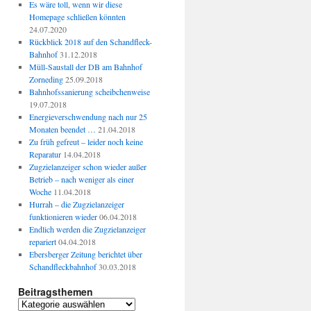
Es wäre toll, wenn wir diese
Homepage schließen könnten
24.07.2020
Rückblick 2018 auf den Schandfleck-
Bahnhof
31.12.2018
Müll-Saustall der DB am Bahnhof
Zorneding
25.09.2018
Bahnhofssanierung scheibchenweise
19.07.2018
Energieverschwendung nach nur 25
Monaten beendet …
21.04.2018
Zu früh gefreut – leider noch keine
Reparatur
14.04.2018
Zugzielanzeiger schon wieder außer
Betrieb – nach weniger als einer
Woche
11.04.2018
Hurrah – die Zugzielanzeiger
funktionieren wieder
06.04.2018
Endlich werden die Zugzielanzeiger
repariert
04.04.2018
Ebersberger Zeitung berichtet über
Schandfleckbahnhof
30.03.2018
Beitragsthemen
Beitragsthemen