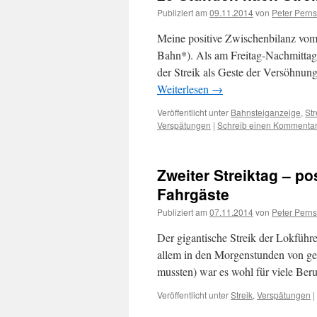
Publiziert am
09.11.2014
von
Peter Perns
Meine positive Zwischenbilanz vom F
Bahn*). Als am Freitag-Nachmitta
der Streik als Geste der Versöhnu
Weiterlesen
→
Veröffentlicht unter
Bahnsteiganzeige
,
Str
Verspätungen
|
Schreib einen Kommenta
Zweiter Streiktag – po
Fahrgäste
Publiziert am
07.11.2014
von
Peter Perns
Der gigantische Streik der Lokführe
allem in den Morgenstunden von ges
mussten) war es wohl für viele Ber
Veröffentlicht unter
Streik
,
Verspätungen
|