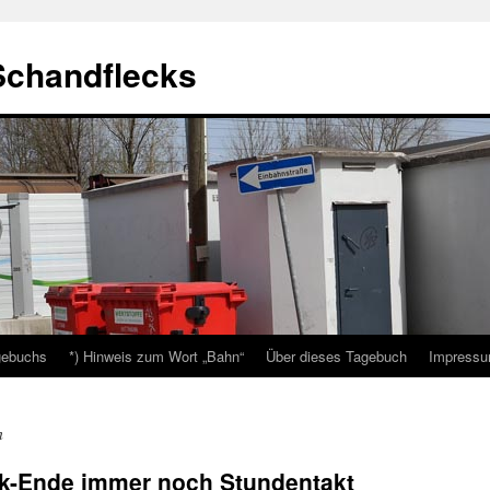
Schandflecks
gebuchs
*) Hinweis zum Wort „Bahn“
Über dieses Tagebuch
Impressu
n
ik-Ende immer noch Stundentakt