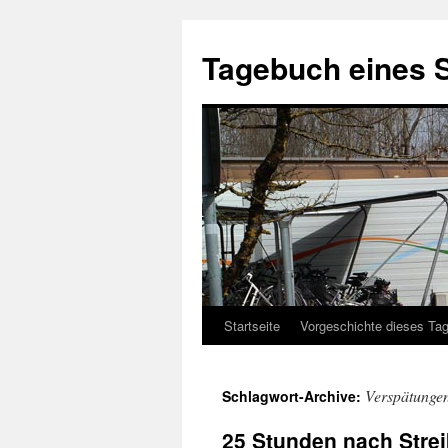
Tagebuch eines 
Startseite
Vorgeschichte dieses Ta
Zum
Inhalt
Verspätunge
Schlagwort-Archive:
springen
25 Stunden nach Stre