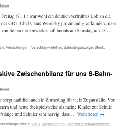
teiner
reitag (7.11.) war wohl ein deutlich verfrühtes Lob an die
g der GDL-Chef Claus Weselsky großmundig verkündete, dass
ng von Seiten der Gewerkschaft bereits am Samstag um 18 …
eik
,
Verspätungen
|
Verschlagwortet mit
Bahnsteiganzeige
,
Streik
,
r
sitive Zwischenbilanz für uns S-Bahn-
teiner
r sorgt natürlich auch in Zorneding für viele Zugausfälle. Vor
tern und heute (beispielsweise als meine Kinder zur Schule
ufstätige und Schüler sehr nervig, dass …
Weiterlesen
→
Verschlagwortet mit
Steik
,
Verspätungen
|
Schreib einen Kommentar