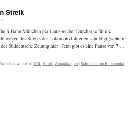
n Streik
on
h die S-Bahn München per Lautsprecher-Durchsage für die
wegen des Streiks der Lokomotivführer entschuldigt (weitere
 der Süddeutsche Zeitung hier). Jetzt gibt es eine Pause von 7 …
Verschlagwortet mit
GDL
,
Streik
,
Verspätungen
|
Schreib einen Kommentar