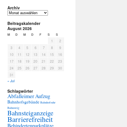
Archiv
Archiv
Beitragskalender
August 2026
M
D
M
D
F
S
S
1
2
3
4
5
6
7
8
9
10
11
12
13
14
15
16
17
18
19
20
21
22
23
24
25
26
27
28
29
30
31
« Jul
Schlagwörter
Abfalleimer
Aufzug
Bahnhofsgebäude
Bahnhofsuhr
Bahnsteig
Bahnsteiganzeige
Barrierefreiheit
Behindertenparkplätze