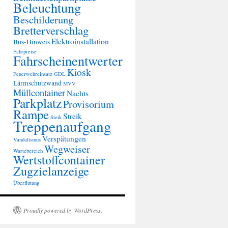
Beleuchtung
Beschilderung
Bretterverschlag
Elektroinstallation
Bus-Hinweis
Fahrpreise
Fahrscheinentwerter
Kiosk
Feuerwehreinsatz
GDL
Lärmschutzwand
MVV
Müllcontainer
Nachts
Parkplatz
Provisorium
Rampe
Streik
Steik
Treppenaufgang
Verspätungen
Vandalismus
Wegweiser
Wartebereich
Wertstoffcontainer
Zugzielanzeige
Überflutung
Proudly powered by WordPress.